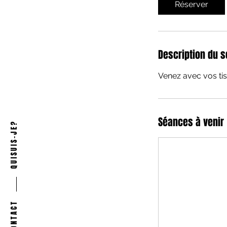
Réserver
Description du s
Venez avec vos tis
Séances à venir
Q U I S U I S - J E ?
C O N T A C T