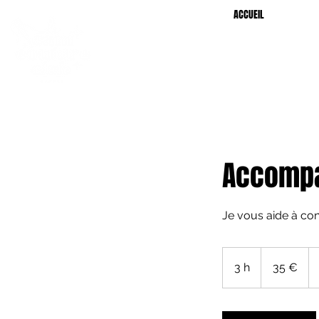
ACCUEIL
Accompa
Je vous aide à con
35
euros
3 h
3
35 €
h