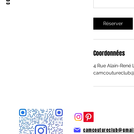
Réserver
Coordonnées
4 Rue Alain-René 
camcoutureclub@
camcoutureclub@gmai