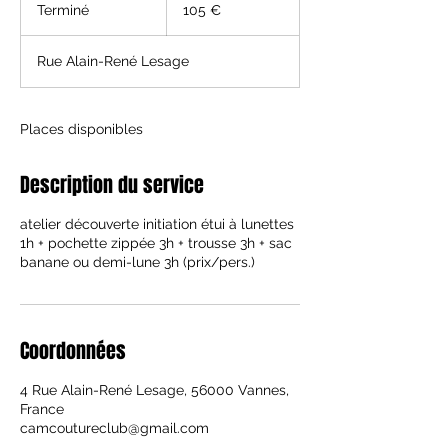
euros
Terminé
T
105 €
e
r
Rue Alain-René Lesage
m
i
n
é
Places disponibles
Description du service
atelier découverte initiation étui à lunettes
1h + pochette zippée 3h + trousse 3h + sac
banane ou demi-lune 3h (prix/pers.)
Coordonnées
4 Rue Alain-René Lesage, 56000 Vannes,
France
camcoutureclub@gmail.com